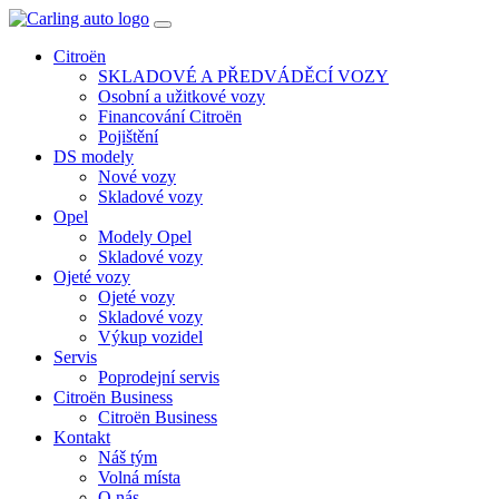
Toggle
navigation
Citroën
SKLADOVÉ A PŘEDVÁDĚCÍ VOZY
Osobní a užitkové vozy
Financování Citroën
Pojištění
DS modely
Nové vozy
Skladové vozy
Opel
Modely Opel
Skladové vozy
Ojeté vozy
Ojeté vozy
Skladové vozy
Výkup vozidel
Servis
Poprodejní servis
Citroën Business
Citroën Business
Kontakt
Náš tým
Volná místa
O nás