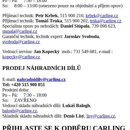
Po – Pá: 7:30 – 18:00
So: 8:00 – 13:00 (omezeno pouze na objednání a příjem oprav)
Příjímací technik:
Petr Krbek
, 515 900 210,
krbek@carling.cz
Příjímací technik:
Tomáš Trnka
, 515 900 202,
trnka@carling.cz
Specialista oprav po nehodách:
Daniel Stúpala
, 739 098 623,
stupala@carling.cz
Garanční technik, technik expert:
Jaroslav Svoboda
,
svoboda@carling.cz
Vedoucí servisu:
Jan Kopecký
mob.: 731 549 681, e-mail :
kopecky@carling.cz
PRODEJ NÁHRADNÍCH DÍLŮ
E-mail:
nahradnidily@carling.cz
Tel: +420 515 900 051
Prodejní doba:
Po – Pá: 7:30 – 18:00
So: ZAVŘENO
Vedoucí skladu náhradních dílů:
Lukáš Balogh
,
balogh@carling.cz
,
Skladník skladu náhradních dílů:
Denis Lisý
,
lisy@carling.cz
,
PŘIHLASTE SE K ODBĚRU CARLING