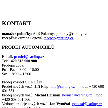
KONTAKT
manažer pobočky
: Aleš Pokorný, pokorny@carling.cz
recepční:
Zuzana Fojtová,
recepce@carling.cz
PRODEJ AUTOMOBILŮ
E-mail:
prodej@carling.cz
Tel:
+420 515 900 900
Prodejní doba:
Po – Pá: 8:00 – 18:00
So: 8:00 – 13:00
Prodej vozidel CITROËN
Prodej nových vozů:
Jiří Filip
,
filip@carling.cz
mob.: +420 608
601 551
Prodej nových vozů:
Michal Herman
,
herman@carling.cz
mob.:
+420 608 501 566
Vedoucí prodeje nových vozů:
Jan Vymětal
,
vymetal@carling.cz