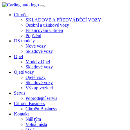
Toggle
navigation
Citroën
SKLADOVÉ A PŘEDVÁDĚCÍ VOZY
Osobní a užitkové vozy
Financování Citroën
Pojištění
DS modely
Nové vozy
Skladové vozy
Opel
Modely Opel
Skladové vozy
Ojeté vozy
Ojeté vozy
Skladové vozy
Výkup vozidel
Servis
Poprodejní servis
Citroën Business
Citroën Business
Kontakt
Náš tým
Volná místa
O nás