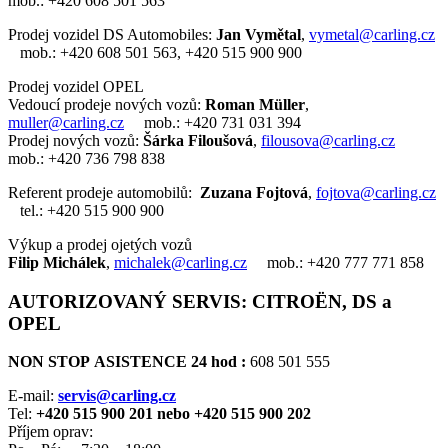
mob.: +420 608 501 563
Prodej vozidel DS Automobiles:
Jan Vymětal
,
vymetal@carling.cz
mob.: +420 608 501 563, +420 515 900 900
Prodej vozidel OPEL
Vedoucí prodeje nových vozů:
Roman Müller
,
muller@carling.cz
mob.: +420 731 031 394
Prodej nových vozů:
Šárka Filoušová
,
filousova@carling.cz
mob.: +420 736 798 838
Referent prodeje automobilů:
Zuzana Fojtová
,
fojtova@carling.cz
tel.: +420 515 900 900
Výkup a prodej ojetých vozů
Filip Michálek
,
michalek@carling.cz
mob.: +420 777 771 858
AUTORIZOVANÝ SERVIS: CITROËN, DS a
OPEL
NON STOP ASISTENCE 24 hod :
608 501 555
E-mail:
servis@carling.cz
Tel:
+420 515 900 201 nebo
+420 515 900 202
Příjem oprav: