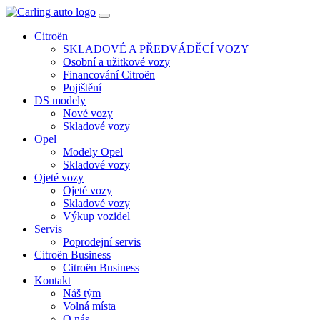
Toggle
navigation
Citroën
SKLADOVÉ A PŘEDVÁDĚCÍ VOZY
Osobní a užitkové vozy
Financování Citroën
Pojištění
DS modely
Nové vozy
Skladové vozy
Opel
Modely Opel
Skladové vozy
Ojeté vozy
Ojeté vozy
Skladové vozy
Výkup vozidel
Servis
Poprodejní servis
Citroën Business
Citroën Business
Kontakt
Náš tým
Volná místa
O nás