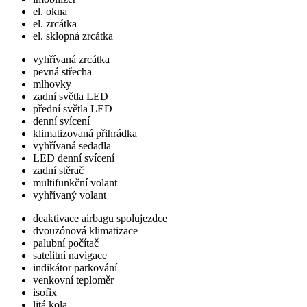
el. okna
el. zrcátka
el. sklopná zrcátka
vyhřívaná zrcátka
pevná střecha
mlhovky
zadní světla LED
přední světla LED
denní svícení
klimatizovaná přihrádka
vyhřívaná sedadla
LED denní svícení
zadní stěrač
multifunkční volant
vyhřívaný volant
deaktivace airbagu spolujezdce
dvouzónová klimatizace
palubní počítač
satelitní navigace
indikátor parkování
venkovní teploměr
isofix
litá kola