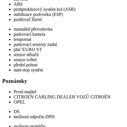
ABS
protiprokluzový systém kol (ASR)
stabilizace podvozku (ESP)
posilovač řízení
manuální převodovka
parkovací kamera
tempomat
parkovací senzory zadní
plní 'EURO VI'
senzor stěračů
senzor světel
přední pohon
start-stop systém
Poznámky
První majitel
CITROEN CARLING DEALER VOZŮ CITROËN
OPEL
DS
možnost odpočtu DPH
možnost protiúčtu