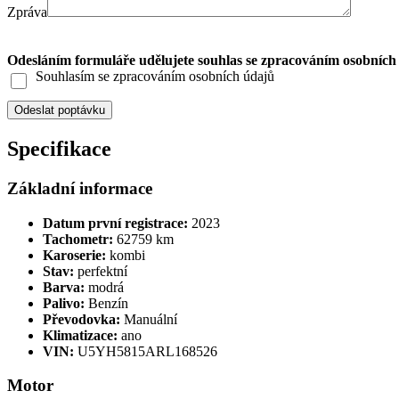
Zpráva
Odesláním formuláře udělujete souhlas se zpracováním osobních
Souhlasím se zpracováním osobních údajů
Specifikace
Základní informace
Datum první registrace:
2023
Tachometr:
62759 km
Karoserie:
kombi
Stav:
perfektní
Barva:
modrá
Palivo:
Benzín
Převodovka:
Manuální
Klimatizace:
ano
VIN:
U5YH5815ARL168526
Motor