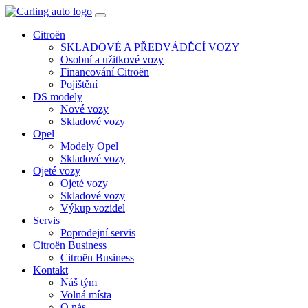
Toggle
navigation
Citroën
SKLADOVÉ A PŘEDVÁDĚCÍ VOZY
Osobní a užitkové vozy
Financování Citroën
Pojištění
DS modely
Nové vozy
Skladové vozy
Opel
Modely Opel
Skladové vozy
Ojeté vozy
Ojeté vozy
Skladové vozy
Výkup vozidel
Servis
Poprodejní servis
Citroën Business
Citroën Business
Kontakt
Náš tým
Volná místa
O nás