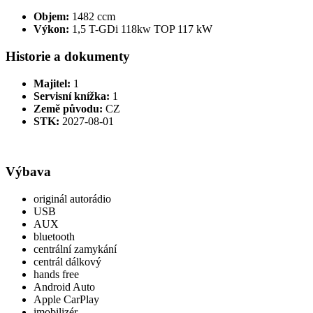
Objem:
1482 ccm
Výkon:
1,5 T-GDi 118kw TOP 117 kW
Historie a dokumenty
Majitel:
1
Servisní knížka:
1
Země původu:
CZ
STK:
2027-08-01
Výbava
originál autorádio
USB
AUX
bluetooth
centrální zamykání
centrál dálkový
hands free
Android Auto
Apple CarPlay
imobilizér