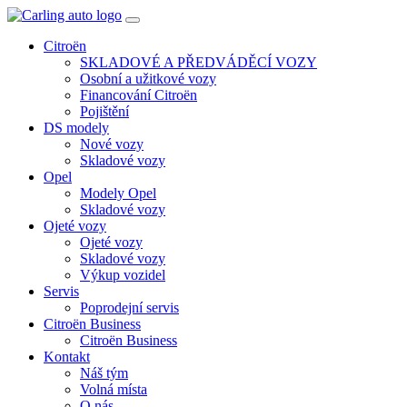
Toggle
navigation
Citroën
SKLADOVÉ A PŘEDVÁDĚCÍ VOZY
Osobní a užitkové vozy
Financování Citroën
Pojištění
DS modely
Nové vozy
Skladové vozy
Opel
Modely Opel
Skladové vozy
Ojeté vozy
Ojeté vozy
Skladové vozy
Výkup vozidel
Servis
Poprodejní servis
Citroën Business
Citroën Business
Kontakt
Náš tým
Volná místa
O nás