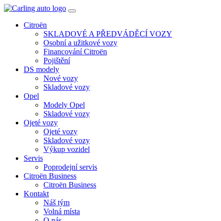
Toggle
navigation
Citroën
SKLADOVÉ A PŘEDVÁDĚCÍ VOZY
Osobní a užitkové vozy
Financování Citroën
Pojištění
DS modely
Nové vozy
Skladové vozy
Opel
Modely Opel
Skladové vozy
Ojeté vozy
Ojeté vozy
Skladové vozy
Výkup vozidel
Servis
Poprodejní servis
Citroën Business
Citroën Business
Kontakt
Náš tým
Volná místa
O nás